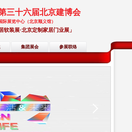
暨第三十六届北京建博会
 中国国际展览中心（北京顺义馆）
居软装展·北京定制家居门业展」
载
集团展会
参展联络