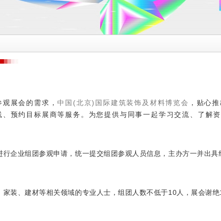
参观展会的需求，
中国(北京)国际建筑装饰及材料博览会
，贴心推
线、预约目标展商等服务。为您提供与同事一起学习交流、了解
进行企业组团参观申请，统一提交组团参观人员信息，主办方一并出具
、家装、建材等相关领域的专业人士，组团人数不低于10人，展会谢绝