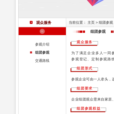
观众服务
当前位置：
主页
>
组团参观
组团参观
观众服务
参观介绍
组团参观
为了满足企业多人一同
参观登记、定制参观路
交通路线
组团形式
参观企业可由一人牵头，
组团要求
企业组团观众需来自家居
组团参观权益