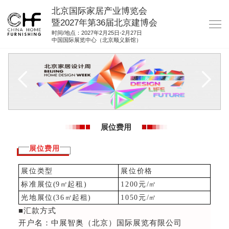
北京国际家居产业博览会
暨2027年第36届北京建博会
时间/地点：2027年2月25日-2月27日
中国国际展览中心（北京顺义新馆）
网站首页
关于我们
展商服务
观众服务
展位费用
展馆图纸
展位费用
资料下载
展位类型
展位价格
集团展会
标准展位
(
9
㎡
起租
)
1200
元
/㎡
参展联络
光地展位
(
36
㎡
起租
)
1050
元
/㎡
■汇款方式
开户名：中展智奥（北京）国际展览有限公司