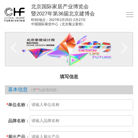
北京国际家居产业博览会
暨2027年第36届北京建博会
时间/地点：2027年2月25日-2月27日
中国国际展览中心（北京顺义新馆）
网站首页
关于我们
展商服务
观众服务
填写信息
展馆图纸
基本信息
（带
*
为必填内容）
资料下载
集团展会
*
单位名称：
参展联络
品牌名称：
*
展出产品：