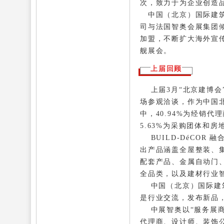
次，致力于为企业创造
中国（北京）国际建筑
司与法国智奥会展集团
加盟，不断扩大海外宣
舰展会。
上届回顾
上届3月“北京建博会”
场参观洽谈，作为中国
中，40.94%为经销代
5.63%为采购团体和
BUILD-DéCOR
出产品
涵盖全屋整装、
配套产品
、金属自动门
全品类
，以及建材行业
中国（北京）国际建筑装
是行业交流，发布新品
中展智奥以“服务展商
代理商、设计师、装饰