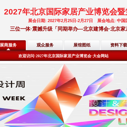
2027年北京国际家居产业博览会
展会日期: 2027年2月25日-2月27日 展会地点:
三位一体·震撼升级「同期举办—北京建博会·北京家
欢迎访问·2027年北京国际家居产业博览会·大会网站
展商服务
观众服务
展馆图纸
资料下
倒计时·距离展会开幕还有
201
天
05
小时
35
分
20
秒
欢迎访问·2027年北京国际家居产业博览会·大会网站
倒计时·距离展会开幕还有
201
天
05
小时
35
分
20
秒