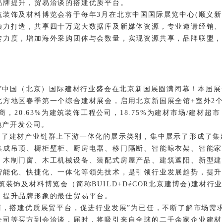
品牌提升，贸易洽谈的搭建优质平台。
装饰及材料博览会将于每年3月在北京中国国际展览中心(顺义新
倾力打造，共享四十万宠大数据库及新媒体资源，专业邀请经销
传力度，增加海外采购团体与会数量，实现资源共享，品牌联盟
中国（北京）国际建材行业盛会在北京新国展圆满闭幕！本届展会2
北方地区春季第一个综合建材展会，启用北京新国展全馆+室外2个
理商，20.63%为建筑装饰工程公司，18.75%为建材市场/建材超市
房地产开发公司。
 融合了建材产业链群上下游一体化的展示类别，集中展示了
形成了集
集成吊顶、橱柜壁柜、厨房电器、移门隔断
、
智能晾衣架、智能
、木制门窗、
木工机械设备、
装配式房屋产品、建筑遮阳、新型
智能化、快捷化、一体化等领先技术，是引领行业发展趋势，提
饰及材料博览会（简称BUILD+DéCOR北京建博会)建材
，提升品牌形象的最佳贸易平台。
，搭建优质展贸平台，促进行业发展”为已任，不断了解市场需求
公司等买方到会洽谈，届时，将吸引来自全球的二千余家企业建