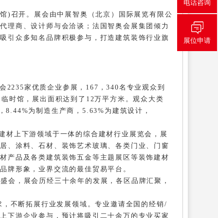
电话咨询
馆)召开。展会由中展智奥（北京）国际展览有限公
、代理商、设计师与会洽谈；法国智奥会展集团倾力
，吸引众多知名品牌积极参与，打造建筑装饰行业旗
展位申请
235家优质企业参展，167，340名专业观众到
临时馆，展出面积达到了12万平方米。观众大类
，8.44%为制造生产商，5.63%为建筑设计，
建材上下游领域于一体的综合建材行业展览
会，
展
家居、涂料、石材、
装饰艺术玻璃
、
各类门业、门窗
建材产品
及各类建筑装饰五金
等主题展区
等装饰建材
升品牌形象，业界交流的最佳贸易平台。
行业盛会，展会历经三十余年的发展，各区品牌汇聚，
，不断拓展行业发展领域。专业邀请全国的经销/
材上下游企业参与，预计将吸引二十余万的专业买家