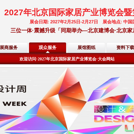
2027年北京国际家居产业博览会
展会日期: 2027年2月25日-2月27日 展会地点:
三位一体·震撼升级「同期举办—北京建博会·北京家
欢迎访问·2027年北京国际家居产业博览会·大会网站
展商服务
观众服务
展馆图纸
资料下
倒计时·距离展会开幕还有
201
天
02
小时
34
分
45
秒
欢迎访问·2027年北京国际家居产业博览会·大会网站
倒计时·距离展会开幕还有
201
天
02
小时
34
分
45
秒