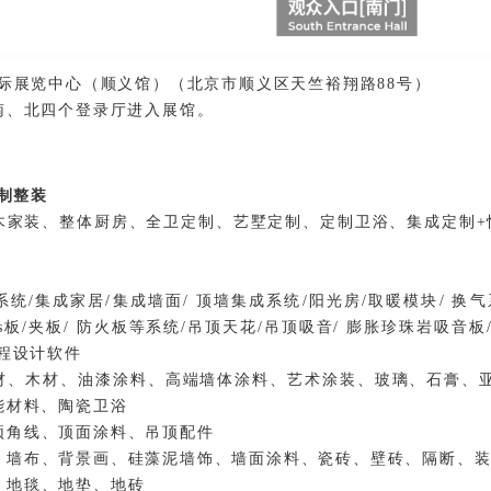
国际展览中心（顺义馆）（北京市顺义区天竺裕翔路88号）
南、北四个登录厅进入展馆
。
定制整装
木家装、整体厨房、全卫定制、艺墅定制、定制卫浴、集成定制+
统/集成家居/集成墙面/ 顶墙集成系统/阳光房/取暖模块/ 换气
 ps板/夹板/ 防火板等系统/吊顶天花/吊顶吸音/ 膨胀珍珠岩吸音
程设计软件
材、木材、油漆涂料、高端墙体涂料、艺术涂装、玻璃、石膏、
能材料、陶瓷卫浴
顶角线、顶面涂料、吊顶配件
、墙布、背景画、硅藻泥墙饰、墙面涂料、瓷砖、壁砖、隔断、
、地毯、地垫、地砖