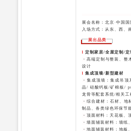
展会
名称
：北京·中国
入场方式：从东、西、
展出品类
l
定制家居/全屋定制/
·
高端定制与整装、整
设计
l
集成顶墙/新型建材
·
集成顶墙：
集成吊顶系
品/ 硅酸钙板/矿棉板/
龙骨等配套系统/相关工
·
综合建材：
石材、地
制品、各类绿色环保节
·
顶面材料：
天花板、
·
墙面辅装材料：
墙纸
·
地面辅装材料：
地板