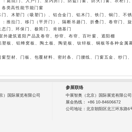
）：
庭院门、入户门、室内房门、防盗门窗、防火门窗、衣柜门
、各类高性能节能门窗
木门、木塑门（吸塑门）、铝合金门、铝木门、铁门、铜门、不
）：
推拉门、移门（平开门）、隔断吊趟门、折叠门、卷帘门、
生态门、环保门、极简门、肯德基门
/室外建筑遮阳产品及卷帘、纱帘、布帘、百叶窗、遮阳棚
铝塑板、铝蜂窝板、陶土板、陶瓷板、钛锌板、铜板等各种金属
门窗型材、门板、包覆材料、密封条、门腰线、门窗五金、纱门
参展联络
京）国际展览有限公司
中展智奥（北京）国际展览有限公司
展会热线： +86 10-84606672
公司地址：北京朝阳区北三环东路6号