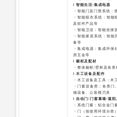
l
智能生活/集成电器
·
智能门及门禁系统：
·
智能晾衣系统：
智能
及软件产品等
·
智能卫浴：
智能坐便
·
智能家居系统：
智能
备等
·
集成电器：
集成环保灶
房五金等
l
橱柜及配材
·
整体橱柜/壁柜及各类
l
木工设备及配件
·
木工设备及工具：
木
·
门窗设备类：
各类门
储设备、公装模刃具
l
自动门/门窗幕墙/遮
·
系统门窗：
铝合金门
·
门（按使用环境分类