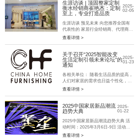
焦点，似浪潮席卷各个领域，深刻影
生涯访谈 | 顶固整家定制
2025-
衡水经销商崔艳杰：定制
响着人们的生产活动与生活方式。
02-05
至上，专业打造品质
“可持续性”覆盖生态环保、健康安
全、资源节约、人文关怀等，关...
生涯访谈 预见未来 向您推荐全国有
代表性的 家居行业经销商、代理商
设计师、装修公司工作者 讲述他们的
查看详情 >
经营故事 解密他们的成功之道 「生
涯访谈」第33期 顶固整家定制衡水经
销商 崔艳杰 在琳琅满目的家居品牌
关于召开“2025智能改变
2025-
生活定制引领未来论坛”的
中，崔艳杰凭借其独到的眼光和专业
01-23
通知
的背景，成为了顶固品牌在衡水的优
秀代表。她的店面坐落在繁华的...
各相关单位： 随着生活品质的提高，
人们对家居的需求也日益个性化，定
制家居应运而生，成为现代家居装修
查看详情 >
的重要趋势。智能化、定制化的家居
根据消费者的需求和空间特点，量身
打造合适的家具，实现日常的便利性
2025中国家居新品潮流
2025-
趋势大典
01-22
和空间的最大化利用。在材质、颜
色、风格等方面，智能化、定制化家
2025中国家居新品潮流趋势大典 活
居都能满足消费者的个性化需求，使
动时间：2025年3月6日-9日 活动地
家居空间更...
点：中国国际展览中心（顺义馆）E3
查看详情 >