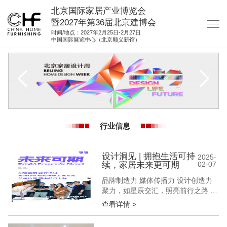
北京国际家居产业博览会
暨2027年第36届北京建博会
时间/地点：2027年2月25日-2月27日
中国国际展览中心（北京顺义新馆）
网站首页
关于我们
展商服务
观众服务
行业信息
展馆图纸
资料下载
设计洞见 | 拥抱生活可持
2025-
续，家居未来更可期
02-07
集团展会
品牌制造力 媒体传播力 设计创造力
参展联络
聚力，如星辰交汇，照亮前行之路 构
筑交流平台 深挖产品精髓 拓展市场
查看详情 >
版图 共生，待羽翼同展，我们一同闪
耀 “可持续性”已成为当下社会的关注