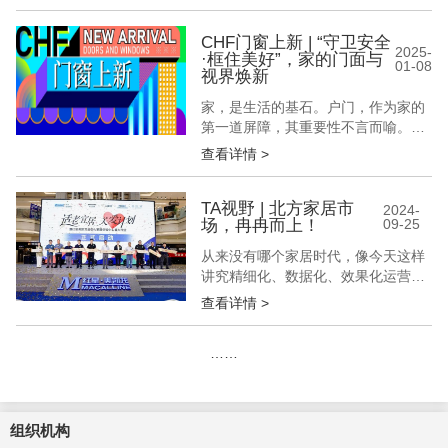
馆 活动主办：北京国际家居产业博览
会、中国家居新品潮流趋势大典、
POD设计力量 品牌制造力 媒体传播
CHF门窗上新 | “守卫安全
2025-
·框住美好”，家的门面与
力 设计创造力 聚力，如星辰交汇，
01-08
视界焕新
照亮前行之路 构筑...
家，是生活的基石。户门，作为家的
第一道屏障，其重要性不言而喻。一
扇坚固精美的户门，是家的忠诚“卫
查看详情 >
士”，更在开合间，给予我们心灵安
慰......移步室内，全新的门窗不仅框
住了四季变换的美景，更能有效阻隔
TA视野 | 北方家居市
2024-
场，冉冉而上！
09-25
外界噪音，营造一方静谧空间。从户
门到门窗，每一次的更新换代，是安
从来没有哪个家居时代，像今天这样
全与美好的共融，也是对生活品质的
讲究精细化、数据化、效果化运营。
执...
在房地产持续调整、消费回暖不及预
查看详情 >
期、出海不确定性风险增加等因素影
响下，家居行业内卷愈发激烈。其
……
中，渠道竞争正上升到前所未有的激
烈程度。这其中，一些企业的降本增
效“解法”、渠道区域布局动作，尤其
值得深思和效仿。本期家居新范式一
组织机构
起来探！...