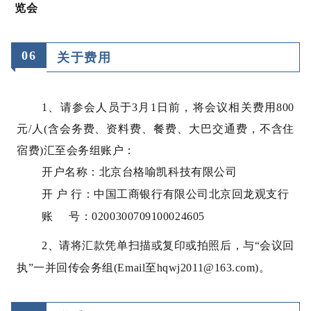
览会
0
6
关于费用
1、请参会人员于3月1日前，将会议相关费用800
元/人(含会务费、资料费、餐费、大巴交通费，不含住
宿费)汇至会务组账户：
开户名称：北京台格喻凯科技有限公司
开 户 行：中国工商银行有限公司北京回龙观支行
账 号：0200300709100024605
2、请将汇款凭单扫描或复印或拍照后，与“会议回
执”一并回传会务组(Email至hqwj2011@163.com)。