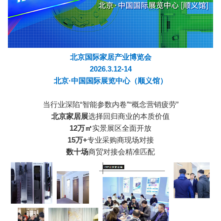
北京国际家居产业博览会
2026.3.12-14
北京·中国国际展览中心（顺义馆）
当行业深陷“智能参数内卷”“概念营销疲劳”
北京家居展
选择回归商业的本质价值
12万㎡
实景展区全面开放
15万+
专业采购商现场对接
数十场
商贸对接会精准匹配