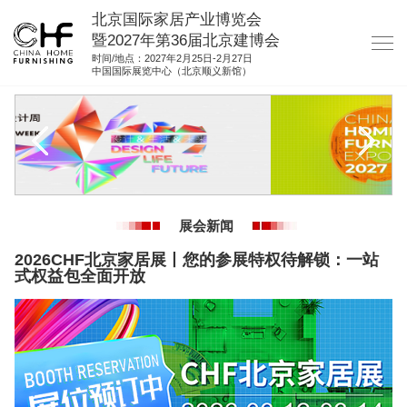
北京国际家居产业博览会
暨2027年第36届北京建博会
时间/地点：2027年2月25日-2月27日
中国国际展览中心（北京顺义新馆）
网站首页
关于我们
展商服务
观众服务
展会新闻
展馆图纸
2026CHF北京家居展丨您的参展特权待解锁：一站
资料下载
式权益包全面开放
集团展会
参展联络