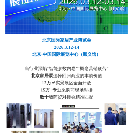
北京国际家居产业博览会
2026.3.12-14
北京·中国国际展览中心（顺义馆）
当行业深陷“智能参数内卷”“概念营销疲劳”
北京家居展
选择回归商业的本质价值
12万㎡
实景展区全面开放
15万+
专业采购商现场对接
数十场
商贸对接会精准匹配