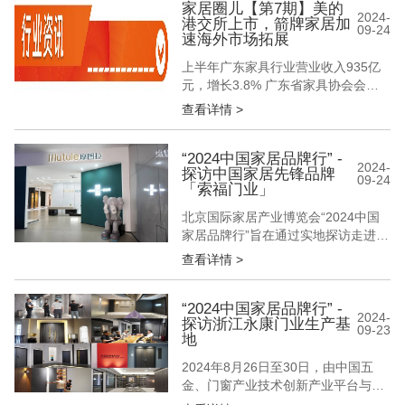
中，渠道竞争正上升到前所未有的激
家居圈儿【第7期】美的
2024-
港交所上市，箭牌家居加
烈程度。这其中，一些企业的降本增
09-24
速海外市场拓展
效“解法”、渠道区域布局动作，尤其
值得深思和效仿。本期家居新范式一
上半年广东家具行业营业收入935亿
起来探！...
元，增长3.8% 广东省家具协会会长
王克介绍，今年上半年，广东省家具
查看详情 >
规模企业整体向好，营业收入935亿
元，增长3.8%；产量10121万件，增
长7.7%；利润总额43.4亿元，增长
“2024中国家居品牌行” -
2024-
探访中国家居先锋品牌
14.7%；平均单价923元/件，实现了
09-24
「索福门业」
优质优价。另据海关统计，上半年，
广东省家具行...
北京国际家居产业博览会“2024中国
家居品牌行”旨在通过实地探访走进中
国家居优秀品牌，深入了解企业与产
查看详情 >
业基地的宝贵建议与迫切需求，与企
业建立更深层的合作关系，解读行业
发展新方向与新模式，共同探索新形
“2024中国家居品牌行” -
2024-
探访浙江永康门业生产基
势下家居产业发展之路。 2024年8月
09-23
地
下旬，由中国五金、门窗产业技术创
新产业平台与北京国际家居产业博...
2024年8月26日至30日，由中国五
金、门窗产业技术创新产业平台与中
展智奥（北京）国际展览有限公司组