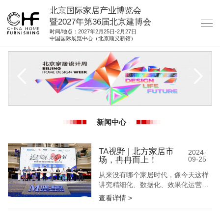
北京国际家居产业博览会
暨2027年第36届北京建博会
时间/地点：2027年2月25日-2月27日
中国国际展览中心（北京顺义新馆）
网站首页
关于我们
展商服务
观众服务
新闻中心
展馆图纸
资料下载
TA视野 | 北方家居市
2024-
场，冉冉而上！
09-25
集团展会
从来没有哪个家居时代，像今天这样
参展联络
讲究精细化、数据化、效果化运营。
在房地产持续调整、消费回暖不及预
查看详情 >
期、出海不确定性风险增加等因素影
响下，家居行业内卷愈发激烈。其