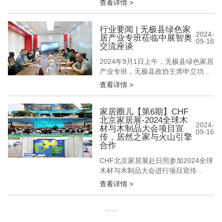
查看详情 >
成的探访团，走进浙江永康门业生产
基地，开启了一场深度的探索之旅。
本次活动深入了解了当地门企的发展
行业要闻 | 无极县绿色家
2024-
居产业专班莅临中展智奥
近况，同时也对中国门业制造与家居
09-16
交流座谈
产业升级与创新作了进一步探讨。 走
进永康门业生产基地 了解企业发展
2024年9月1日上午，无极县绿色家居
历...
产业专班，无极县政协主席申立功、
无极县统战部部长张桂英、无极县商
查看详情 >
务局书记寇根府、无极县经济开发区
副主任杨志勇、无极县科工局副局长
成学、无极县门业商会会长姚亚辉一
家居圈儿【第6期】CHF
北京家居展-2024全球木
行赴中展智奥（北京）国际展览有限
2024-
材与木制品大会项目宣
公司进行拜访交流。中展智奥（北
09-16
传，居然之家与火山引擎
京）国际展览有限公司总经理董驰
合作
明、副总...
CHF北京家居展赴日照参加2024全球
木材与木制品大会进行项目宣传
2024年9月5日，2024全球木材与木
查看详情 >
制品大会暨中国(日照)木结构和旅居
产业展览会在日照开幕，来自全球的
……
近千名行业代表和近百家企业参会。
本次大会以“开放 合作 共赢”为主题，