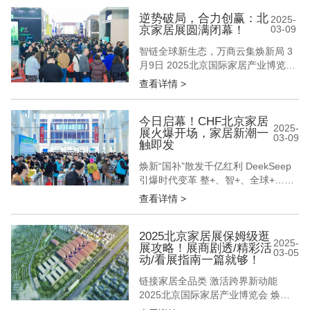
的本质价值 12万㎡实景展区全面开放
15万+专业采购商现场对接 数十场商
逆势破局，合力创赢：北
2025-
京家居展圆满闭幕！
03-09
贸对接会精准匹配 在这个数据至上的
时代 我们始终坚信 真正的商业价值
智链全球新生态，万商云集焕新局 3
始于...
月9日 2025北京国际家居产业博览会
圆满闭幕 从整装革命到智居生态 从
查看详情 >
材质创新到科技融合 以春来北方首个
家居行业升级风向标之势 奏出一部
千帆竞发、百舸争流的产业交响曲 擂
今日启幕！CHF北京家居
2025-
展火爆开场，家居新潮一
响2025年家居人全力增长的新战鼓
03-09
触即发
01/ 以流量链接全球大生意 本届展会
以"链接家居全品...
焕新“国补”散发千亿红利 DeekSeep
引爆时代变革 整+、智+、全球+……
3月6日，CHF北京国际家居展盛大启
查看详情 >
幕 以开年首个家居行业专业综合大展
为姿 以“破局·立势·启新篇”为聚首原
点 以“链接家居新品类 激发跨界新动
2025北京家居展保姆级逛
2025-
展攻略！展商剧透/精彩活
能”为展会新主题 呈现一场北京为
03-05
动/看展指南一篇就够！
圆、辐射全球的家居盛宴 3000+品
牌、1...
链接家居全品类 激活跨界新动能
2025北京国际家居产业博览会 焕新
升级，聚力共生 3月6-9日 中国国际