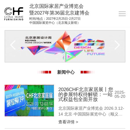
北京国际家居产业博览会
暨2027年第36届北京建博会
时间/地点：2027年2月25日-2月27日
中国国际展览中心（北京顺义新馆）
网站首页
关于我们
展商服务
观众服务
新闻中心
展馆图纸
资料下载
2026CHF北京家居展丨您
2025-
的参展特权待解锁：一站
05-20
集团展会
式权益包全面开放
北京国际家居产业博览会 2026.3.12-
参展联络
14 北京·中国国际展览中心（顺义
馆） 当行业深陷“智能参数内卷”“概念
查看详情 >
营销疲劳” 北京家居展选择回归商业