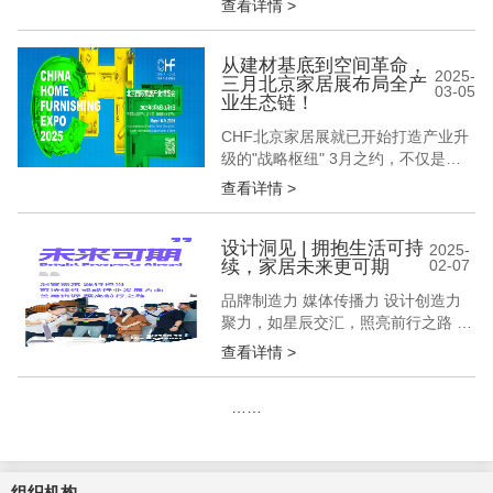
查看详情 >
展览中心(顺义馆) 首都国际会展中心
(新国展二期) 【最全逛展攻略】助您
观展不迷路！ *建议收藏本文~* 01 观
从建材基底到空间革命，
2025-
三月北京家居展布局全产
展时间 02 展会地点 中国国际展览中
03-05
业生态链！
心（顺义馆） 观众入口：东、南、西
登录厅...
CHF北京家居展就已开始打造产业升
级的"战略枢纽" 3月之约，不仅是展
会之约 更是一场定义产业未来的"生
查看详情 >
态革命" 建材基底×定制中枢×软装终
端的黄金三角 构筑起万亿级家居产业
的完整作战沙盘 CHF北京家居展努力
设计洞见 | 拥抱生活可持
2025-
续，家居未来更可期
02-07
通过重构"资源整合"的维度 将跨界经
销商×先锋设计师×匠心装企×优质供
品牌制造力 媒体传播力 设计创造力
应链企业等行业用...
聚力，如星辰交汇，照亮前行之路 构
筑交流平台 深挖产品精髓 拓展市场
查看详情 >
版图 共生，待羽翼同展，我们一同闪
耀 “可持续性”已成为当下社会的关注
……
焦点，似浪潮席卷各个领域，深刻影
响着人们的生产活动与生活方式。
“可持续性”覆盖生态环保、健康安
全、资源节约、人文关怀等，关...
组织机构