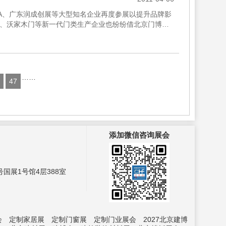
TA、广东润成创展等大型知名企业再度参展以提升品牌影
、沃家木门等新一代门类生产企业也纷纷借北京门博会
及耶鲁装甲...
……
47
添加微信咨询展会
国展1号馆4层388室
会
定制家居展
定制门窗展
定制门业展会
2027北京建博