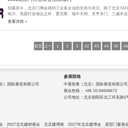
招展至今，北京门博会得到了众多企业的支持与关注。除了北京TA
响力、巩固行业地位之外，爱贝斯、瑞中天明、关亨木门、三威木业
之势推出新品，如爱贝斯的“都市大写意”系列、瑞中天明的耶鲁装甲门
查看详情 >
首页
上一
1
2
3
42
43
44
45
46
页
参展联络
京）国际展览有限公司
中展智奥（北京）国际展览有限公司
展会热线： +86 10-84606672
公司地址：北京朝阳区北三环东路6号
会
2027北京建材展会
北京建博展
2027年北京建博会
新型门窗展