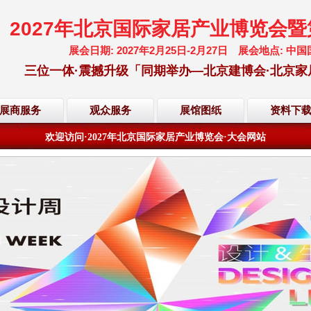
2027年北京国际家居产业博览会
展会日期: 2027年2月25日-2月27日 展会地点:
三位一体·震撼升级「同期举办—北京建博会·北京家
欢迎访问·2027年北京国际家居产业博览会·大会网站
展商服务
观众服务
展馆图纸
资料下
倒计时·距离展会开幕还有
202
天
07
小时
01
分
14
秒
欢迎访问·2027年北京国际家居产业博览会·大会网站
倒计时·距离展会开幕还有
202
天
07
小时
01
分
14
秒