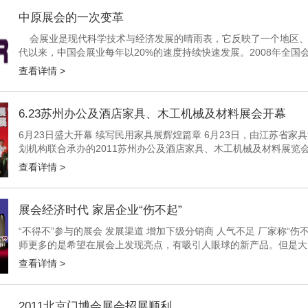
中原展会的一次变革
会展业是现代科学技术与经济发展的晴雨表，它反映了一个地区、国
代以来，中国会展业每年以20%的速度持续快速发展。2008年全国
个，展览会展出总面积为4517万平方米，会展从业总人数为67...
查看详情 >
6.23苏州办公及酒店家具、木工机械及材料展会开幕
6月23日盛大开幕 续写民用家具展辉煌篇章 6月23日，由江苏省
划机构联合承办的2011苏州办公及酒店家具、木工机械及材料展览
家具协会理事长朱长岭、江苏省家具协会会长冯建...
查看详情 >
展会经济时代 家居企业“伤不起”
“不得不”参与的展会 发展渠道 增加下级分销商 人气不足 厂家称“伤
师更多的是希望在展会上发现亮点，有吸引人眼球的新产品。但是大
个品牌的产品都差不多，毫无明显差别。厂家更多的...
查看详情 >
2011北京门博会展会招展顺利