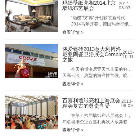
此次慕尼黑之行由中国建筑结构协会
玛堡壁纸亮相2014北京
2014-
墙纸布艺展会
03-03
联络部主任孟繁军带队，大猫电商执
行董事梁雪林女士代表公司出行，将
“颠覆“视”界”开创软装新时代
立足本土、放眼全球，从国际国内两
2014马年开春，德国玛堡壁纸和
个...
新上市的赫彼娜布艺，以全新姿态走
查看详情 >
上舞台，创造一个颠覆“视”界的生活
环境，即将亮相3/4-3/7北京墙纸布艺
新国展，突破对家居空间既有的想
晓爱瓷砖2013意大利博洛
2013-
尼亚陶瓷卫浴展会Cersaie
象，将时尚、设计艺术与生活结合，
10-11
之旅
开创软装魅力新时代。 玛堡壁纸亮相
2014北京墙纸布艺展会...
今天的博洛尼亚天气非常的好，
天高云淡，典型的海洋性气候。晓爱
的心情也格外的不错。晓爱带着小伙
查看详情 >
伴爱神娃娃来到了被誉为世界顶级陶
瓷展会的博洛尼亚国际陶瓷卫浴展，
爱神娃娃这次要真真正正的领略陶瓷
百嘉利墙纸亮相上海展会
2013-
精美复古的尊贵享受
08-09
卫浴世界顶级品牌的风采了。 晓爱瓷
砖2013意大利博洛尼亚陶瓷卫浴展会
在第十六届墙纸布艺展览会上，
Cersaie之旅 据悉，今年中国...
知名墙纸企业百嘉利再次大放异彩。
展会期间，其以简洁而富有内涵的形
查看详情 >
象和新颖独特的产品吸引了众多观展