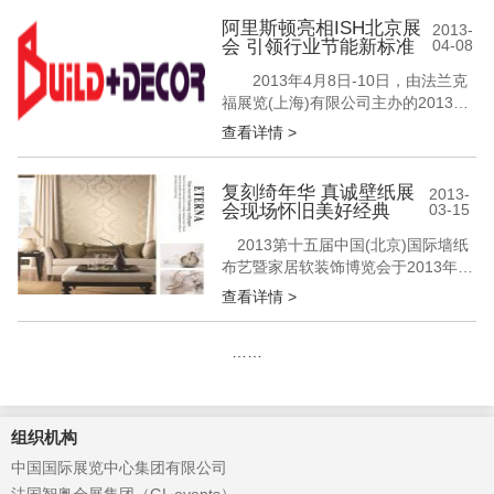
者的驻足，达成了多项加盟合作协
议。其中，百嘉利推出的最新款孔雀
阿里斯顿亮相ISH北京展
2013-
会 引领行业节能新标准
04-08
王国墙纸版本更是获得了观展者的热
捧。 百嘉利墙纸亮相上海展会 精美
2013年4月8日-10日，由法兰克
复古的尊贵享受 展位人潮络绎不绝
福展览(上海)有限公司主办的2013年
百嘉...
ISH China & CIHE——中国(北京)国
查看详情 >
际供热通风空调、卫生洁具及城建设
备与技术展览会在中国国际展览中心
如期举行。意大利百年品牌——阿里
复刻绮年华 真诚壁纸展
2013-
会现场怀旧美好经典
03-15
斯顿携全系壁挂炉产品、系列热水器
新品和商用锅炉、燃烧器等全线产品
2013第十五届中国(北京)国际墙纸
占据最黄金展...
布艺暨家居软装饰博览会于2013年3
月7日-10日在北京接连拉开帷幕。展
查看详情 >
会现场众多行业品牌云集、新品壁纸
争奇斗艳，在真诚壁纸展台，《绮年
……
华》新版本以其独特的怀旧情怀吸引
众多观众驻足，赢得观展者的好评。
复刻绮年华 真诚壁纸展会现场怀旧美
好经典 真诚壁纸《绮年华》...
组织机构
中国国际展览中心集团有限公司
法国智奥会展集团（GL events）