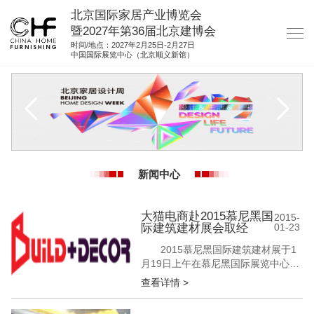
北京国际家居产业博览会
暨2027年第36届北京建博会
时间/地点：2027年2月25日-2月27日
中国国际展览中心（北京顺义新馆）
网站首页
关于我们
展商服务
观众服务
新闻中心
展馆图纸
资料下载
大猫电商赴2015慕尼黑国
2015-
际建筑建材展会取经
01-23
集团展会
2015慕尼黑国际建筑建材展于1
参展联络
月19日上午在慕尼黑国际展览中心开
幕。 中国建筑金属结构协会组织
查看详情 >
国内门窗幕墙行业考察团前往建材展
并考察南部欧 洲门窗幕墙行业。