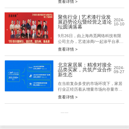
查看详情 >
士”，更在开合间，给予我们心灵安
慰......移步室内，全新的门窗不仅框
住了四季变换的美景，更能有效阻隔
聚焦行业 | 艺术漆行业发
2024-
展趋势论坛暨经营之道论
外界噪音，营造一方静谧空间。从户
10-10
坛圆满落幕
门到门窗，每一次的更新换代，是安
全与美好的共融，也是对生活品质的
9月26日，由上海冉觅网络科技有限
执...
公司主办，艺道涂商/一起涂平台承
办，中国涂料工业协会艺术涂料涂装
查看详情 >
分会、中国建筑装饰装修材料协会建
涂分会为指导单位的艺术漆行业发展
趋势论坛暨经营之道论坛在上海举
北京家居展：精准对接全
2024-
品类买家，共筑产业合作
办。 本次会议论坛大咖齐聚，群英荟
09-27
新生态
萃；汇百家思想，谋艺术涂料发展新
出路。上海冉觅网络科技有限公司董
在当前复杂多变的市场环境下，家居
事长龚伟...
行业正经历着从增量市场向存量市场
的深刻转变。这一转变不仅为企业带
查看详情 >
来了前所未有的挑战，也孕育着新的
发展机遇。面对市场的新常态，领军
……
企业必须紧跟时代步伐，通过提升产
品质量、优化服务体验、创新营销模
式等手段，积极探索新的增长点，以