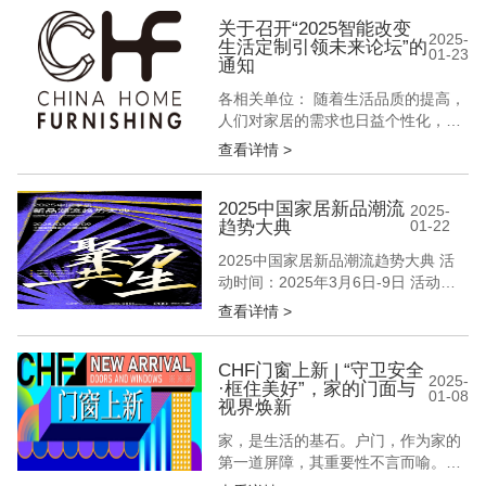
涯访谈」第33期 顶固整家定制衡水经
销商 崔艳杰 在琳琅满目的家居品牌
关于召开“2025智能改变
2025-
生活定制引领未来论坛”的
中，崔艳杰凭借其独到的眼光和专业
01-23
通知
的背景，成为了顶固品牌在衡水的优
秀代表。她的店面坐落在繁华的...
各相关单位： 随着生活品质的提高，
人们对家居的需求也日益个性化，定
制家居应运而生，成为现代家居装修
查看详情 >
的重要趋势。智能化、定制化的家居
根据消费者的需求和空间特点，量身
打造合适的家具，实现日常的便利性
2025中国家居新品潮流
2025-
趋势大典
01-22
和空间的最大化利用。在材质、颜
色、风格等方面，智能化、定制化家
2025中国家居新品潮流趋势大典 活
居都能满足消费者的个性化需求，使
动时间：2025年3月6日-9日 活动地
家居空间更...
点：中国国际展览中心（顺义馆）E3
查看详情 >
馆 活动主办：北京国际家居产业博览
会、中国家居新品潮流趋势大典、
POD设计力量 品牌制造力 媒体传播
CHF门窗上新 | “守卫安全
2025-
·框住美好”，家的门面与
力 设计创造力 聚力，如星辰交汇，
01-08
视界焕新
照亮前行之路 构筑...
家，是生活的基石。户门，作为家的
第一道屏障，其重要性不言而喻。一
扇坚固精美的户门，是家的忠诚“卫