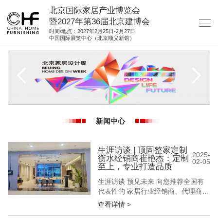
北京国际家居产业博览会
暨2027年第36届北京建博会
时间/地点：2027年2月25日-2月27日
中国国际展览中心（北京顺义新馆）
网站首页
关于我们
展商服务
观众服务
新闻中心
展馆图纸
资料下载
生涯访谈 | 顶固整家定制
2025-
衡水经销商崔艳杰：定制
02-05
集团展会
至上，专业打造品质
生涯访谈 预见未来 向您推荐全国有
参展联络
代表性的 家居行业经销商、代理商
设计师、装修公司工作者 讲述他们的
查看详情 >
经营故事 解密他们的成功之道 「生